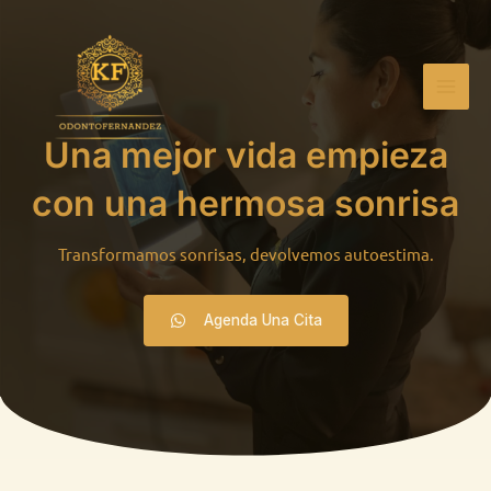
Ir
Mai
al
Men
contenido
Una mejor vida empieza
con una hermosa sonrisa
Transformamos sonrisas, devolvemos autoestima.
Agenda Una Cita