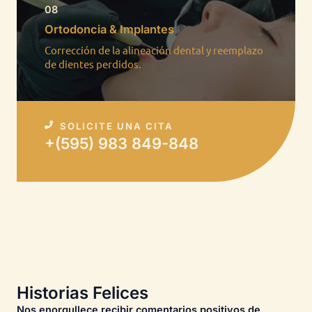
08
Ortodoncia & Implantes​
Corrección de la alineación dental y reemplazo
de dientes perdidos.​
SOLICITE UNA CITA
+(595) 983 849-848​
Historias Felices
Nos enorgullece recibir comentarios positivos de